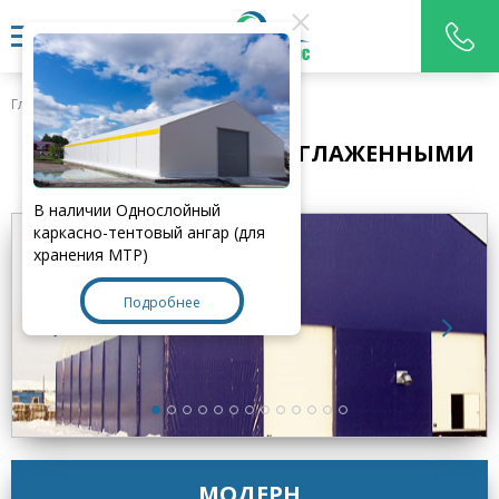
Главная
>
Типы ангаров
>
Модерн
ТЕНТОВЫЙ АНГАР СО СГЛАЖЕННЫМИ
УГЛАМИ
В наличии Однослойный
каркасно-тентовый ангар (для
хранения МТР)
Подробнее
МОДЕРН