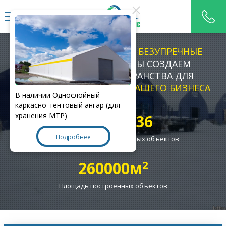
МЫ НЕ ПРОСТО СТРОИМ
БЕЗУПРЕЧНЫЕ
ТЕНТОВЫЕ-АНГАРЫ
, МЫ СОЗДАЕМ
КОМФОРТНЫЕ ПРОСТРАНСТВА ДЛЯ
ПРОЦВЕТАНИЯ И РОСТА
ВАШЕГО БИЗНЕСА
В наличии Однослойный
каркасно-тентовый ангар (для
хранения МТР)
15
236
Подробнее
Лет на рынке
Построенных объектов
260000м
2
Площадь построенных объектов