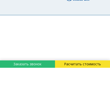
Заказать звонок
Расчитать стоимость
«Технострой-Сервис»
Россия, Москва, Нижегородская улица,
32с15
Создание сайта
Неткам