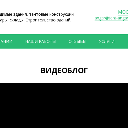
МОС
имые здания, тентовые конструкции:
angar@tent-anga
ары, склады. Строительство зданий.
ПАНИИ
НАШИ РАБОТЫ
ОТЗЫВЫ
УСЛУГИ
ВИДЕОБЛОГ