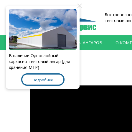
Быстровозвод
тентовые анг
ПРОДУКЦИЯ
ТИПЫ АНГАРОВ
О КОМ
В наличии Однослойный
Главная
>
Видеоблог
каркасно-тентовый ангар (для
хранения МТР)
Подробнее