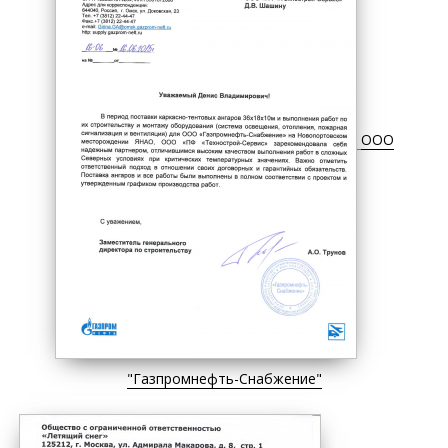
ООО
"Газпромнефть-Снабжение"