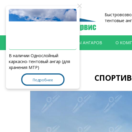
Быстровозвод
тентовые анг
ПРОДУКЦИЯ
ТИПЫ АНГАРОВ
О КОМ
В наличии Однослойный
Главная
>
Наши работы
каркасно-тентовый ангар (для
хранения МТР)
СПОРТИВН
Подробнее