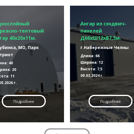
днослойный
Ангар из сэндвич-
ркасно-тентовый
панелей
гар 40х20х11м.
Д66хШ12хВ7,5м.
Кубинка, МО, Парк
г.Набережные Челны
триот
Длина: 66
Ширина: 12
ина: 40
Высота: 7,5
рина: 20
09.03.2024 г.
ота: 11
05.2026 г.
Подробнее
Подробнее