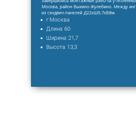
Завершились монтажные работы утепленных 
Москва, район Выхино-Жулебино. Между ан
из сэндвич-панелей Д22хШ9,7хВ8м.
г.Москва
Длина: 60
Ширина: 21,7
Высота: 13,3