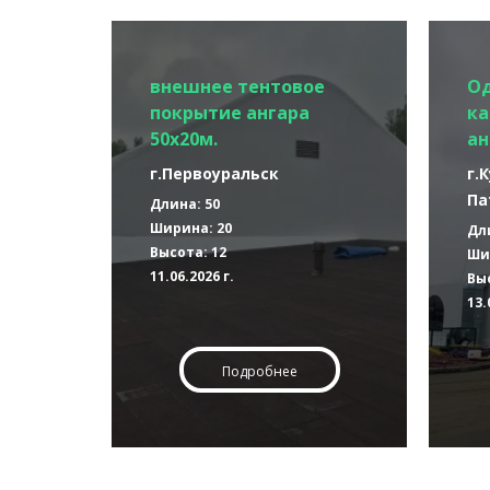
внешнее тентовое
О
покрытие ангара
ка
50х20м.
ан
г.Первоуральск
г.
Па
Длина: 50
Ширина: 20
Дл
Высота: 12
Ши
11.06.2026 г.
Выс
13.
Подробнее