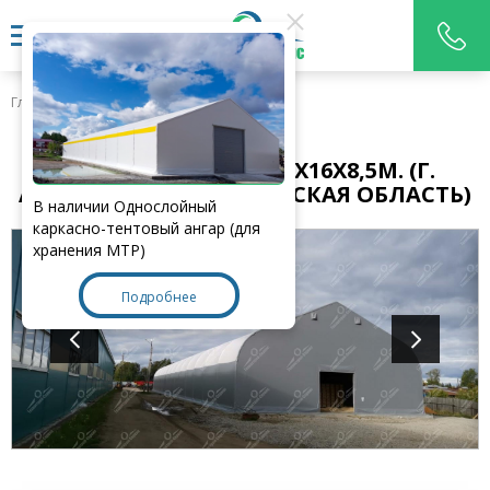
Главная
>
Наши работы
УТЕПЛЁННЫЙ ЦЕХ 70Х16Х8,5М. (Г.
АЛАПАЕВСК, СВЕРДЛОВСКАЯ ОБЛАСТЬ)
В наличии Однослойный
каркасно-тентовый ангар (для
хранения МТР)
Подробнее