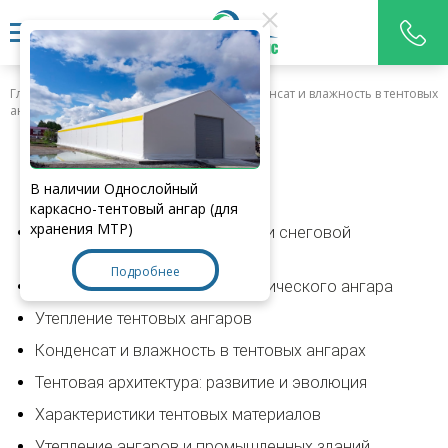
Главная
>
Полезная информация
>
Конденсат и влажность в тентовых
ангарах
Полезная информация:
В наличии Однослойный
каркасно-тентовый ангар (для
хранения МТР)
Онлайн калькулятор ветровой и снеговой
нагрузки по РФ
Подробнее
Сравнение тентового и металлического ангара
Утепление тентовых ангаров
Конденсат и влажность в тентовых ангарах
Тентовая архитектура: развитие и эволюция
Характеристики тентовых материалов
Утепление ангаров и промышленных зданий