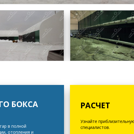
ГО БОКСА
РАСЧЕТ
Узнайте приблизительную
гар в полной
специалистов.
ии, отопления и