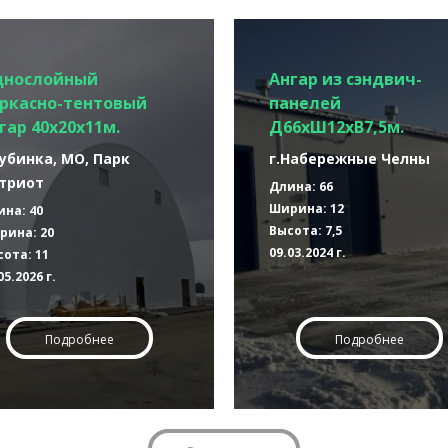
днослойный
Ангар из сэндвич-
ркасно-тентовый
панелей
гар 40х20х11м.
Д66хШ12хВ7,5м.
Кубинка, МО, Парк
г.Набережные Челны
триот
Длина: 66
Ширина: 12
ина: 40
Высота: 7,5
рина: 20
09.03.2024 г.
ота: 11
05.2026 г.
Подробнее
Подробнее