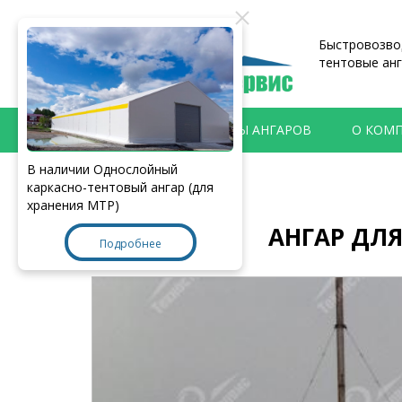
Быстровозвод
тентовые анг
ПРОДУКЦИЯ
ТИПЫ АНГАРОВ
О КОМ
В наличии Однослойный
Главная
>
Наши работы
каркасно-тентовый ангар (для
хранения МТР)
АНГАР ДЛЯ
Подробнее