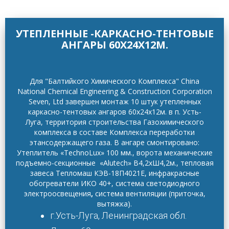
УТЕПЛЕННЫЕ -КАРКАСНО-ТЕНТОВЫЕ
АНГАРЫ 60Х24Х12М.
Для "Балтийкого Химического Комплекса" China
National Chemical Engineering & Construction Corporation
Seven, Ltd завершен монтаж 10 штук утепленных
каркасно-тентовых ангаров 60х24х12м. в п. Усть-
Луга, территория строительства Газохимического
комплекса в составе Комплекса переработки
этансодержащего газа. В ангаре смонтировано:
Утеплитель
«TechnoLux» 100 мм., ворота
механические
подъемно-секционные «Alutech» В4,2хШ4,2м., тепловая
завеса Тепломаш КЭВ-18П4021Е, инфракрасные
обогреватели ИКО 40+, система светодиодного
электроосвещения
,
система вентиляции
(приточка,
вытяжка).
г.Усть-Луга, Ленинградская обл.