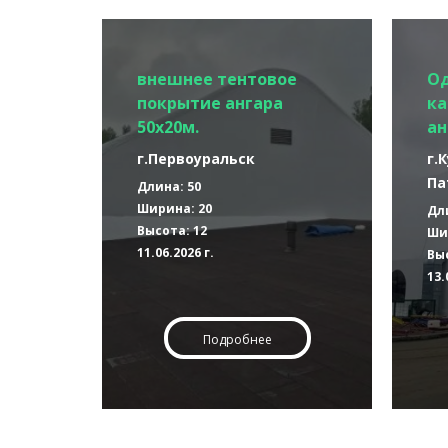
внешнее тентовое
О
покрытие ангара
ка
50х20м.
ан
г.Первоуральск
г.
Па
Длина: 50
Ширина: 20
Дл
Высота: 12
Ши
11.06.2026 г.
Выс
13.
Подробнее