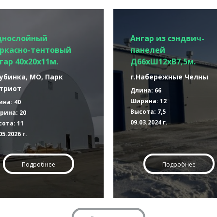
днослойный
Ангар из сэндвич-
ркасно-тентовый
панелей
гар 40х20х11м.
Д66хШ12хВ7,5м.
Кубинка, МО, Парк
г.Набережные Челны
триот
Длина: 66
Ширина: 12
ина: 40
Высота: 7,5
рина: 20
09.03.2024 г.
ота: 11
05.2026 г.
Подробнее
Подробнее