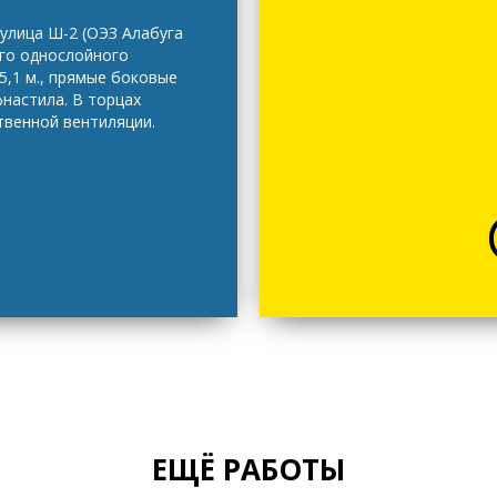
 улица Ш-2 (ОЭЗ Алабуга
ого однослойного
5,1 м., прямые боковые
фнастила. В торцах
твенной вентиляции.
ЕЩЁ РАБОТЫ