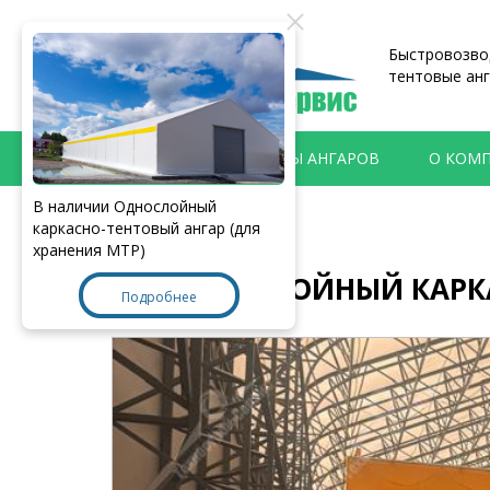
Быстровозвод
тентовые анг
ПРОДУКЦИЯ
ТИПЫ АНГАРОВ
О КОМ
В наличии Однослойный
Главная
>
Наши работы
каркасно-тентовый ангар (для
хранения МТР)
ОДНОСЛОЙНЫЙ КАРКАС
Подробнее