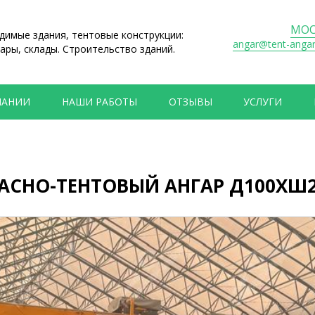
МОС
имые здания, тентовые конструкции:
angar@tent-anga
ары, склады. Строительство зданий.
ПАНИИ
НАШИ РАБОТЫ
ОТЗЫВЫ
УСЛУГИ
НО-ТЕНТОВЫЙ АНГАР Д100ХШ24ХВ