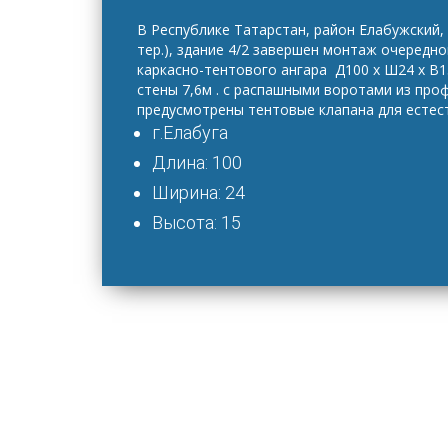
В Республике Татарстан, район Елабужский,
тер.), здание 4/2 завершен монтаж очередн
каркасно-тентового ангара Д100 х Ш24 х В1
стены 7,6м . с распашными воротами из про
предусмотрены тентовые клапана для естес
г.Елабуга
Длина: 100
Ширина: 24
Высота: 15