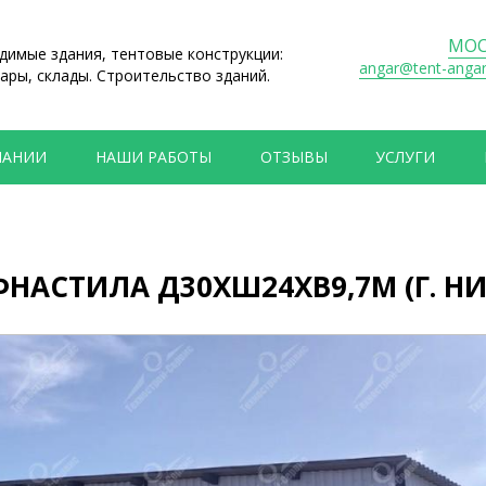
МОС
имые здания, тентовые конструкции:
angar@tent-anga
ары, склады. Строительство зданий.
ПАНИИ
НАШИ РАБОТЫ
ОТЗЫВЫ
УСЛУГИ
ФНАСТИЛА Д30ХШ24ХВ9,7М (Г. НИ