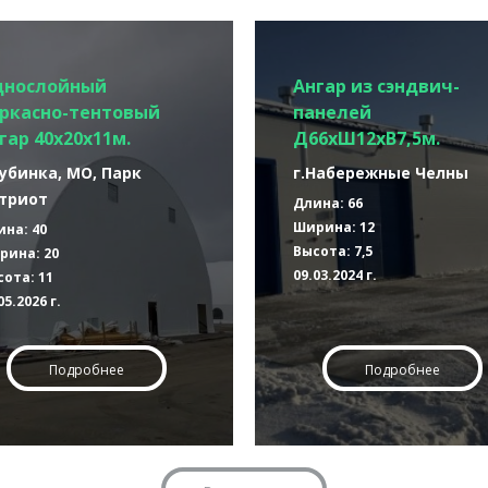
днослойный
Ангар из сэндвич-
ркасно-тентовый
панелей
гар 40х20х11м.
Д66хШ12хВ7,5м.
Кубинка, МО, Парк
г.Набережные Челны
триот
Длина: 66
Ширина: 12
ина: 40
Высота: 7,5
рина: 20
09.03.2024 г.
ота: 11
05.2026 г.
Подробнее
Подробнее