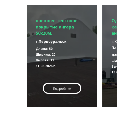
внешнее тентовое
О
покрытие ангара
ка
50х20м.
ан
г.Первоуральск
г.
Па
Длина: 50
Ширина: 20
Дл
Высота: 12
Ши
11.06.2026 г.
Выс
13.
Подробнее