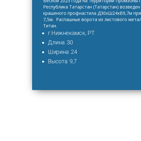
Весной 2025 года на территории Промзоны 
Республика Татарстан (Татарстан) возведен 
крашеного профнастила Д30хШ24хВ9,7м пр
7,5м. Распашные ворота из листового металл
Титан.
г.Нижнекамск, РТ
Длина: 30
Ширина: 24
Высота: 9,7