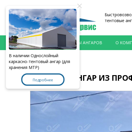
Быстровозвод
тентовые анг
ПРОДУКЦИЯ
ТИПЫ АНГАРОВ
О КОМ
В наличии Однослойный
Главная
>
Наши работы
каркасно-тентовый ангар (для
хранения МТР)
АНГАР ИЗ ПРО
Подробнее