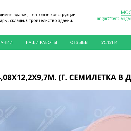
МОС
имые здания, тентовые конструкции:
angar@tent-anga
ары, склады. Строительство зданий.
ПАНИИ
НАШИ РАБОТЫ
ОТЗЫВЫ
УСЛУГИ
,08Х12,2Х9,7М. (Г. СЕМИЛЕТКА 