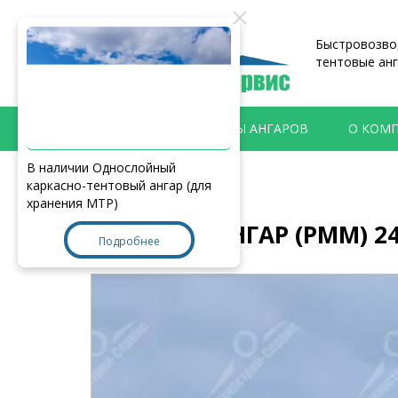
Быстровозвод
тентовые анг
ПРОДУКЦИЯ
ТИПЫ АНГАРОВ
О КОМ
В наличии Однослойный
Главная
>
Наши работы
каркасно-тентовый ангар (для
хранения МТР)
УТЕПЛЁННЫЙ АНГАР (РММ) 24
Подробнее