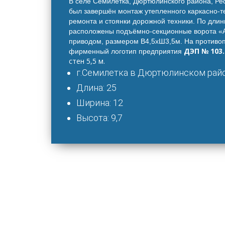
В селе Семилетка, Дюртюлинского района, Ре
был завершён монтаж утепленного каркасно-т
ремонта и стоянки дорожной техники. По длин
расположены подъёмно-секционные ворота
«
приводом, размером В4,5хШ3,5м. На противо
ДЭП № 103
фирменный логотип предприятия
стен 5,5 м.
г.Семилетка в Дюртюлинском райо
Длина: 25
Ширина: 12
Высота: 9,7