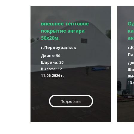
внешнее тентовое
О
покрытие ангара
ка
50х20м.
ан
г.Первоуральск
г.
Па
Длина: 50
Ширина: 20
Дл
Высота: 12
Ши
11.06.2026 г.
Выс
13.
Подробнее