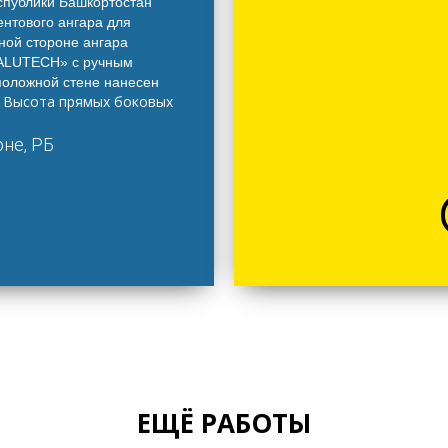
спублики Башкортостан
ентового ангара для
ной стороне ангара
ALUTECH» с ручным
положной стене нанесен
.
Высота прямых боковых
не, РБ
ЕЩЁ РАБОТЫ