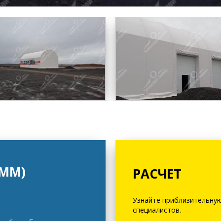
РММ)
РАСЧЕТ
Узнайте приблизительную
специалистов.