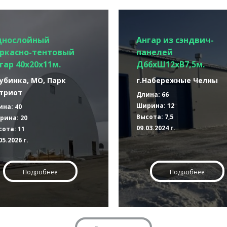
днослойный
Ангар из сэндвич-
ркасно-тентовый
панелей
гар 40х20х11м.
Д66хШ12хВ7,5м.
Кубинка, МО, Парк
г.Набережные Челны
триот
Длина: 66
Ширина: 12
ина: 40
Высота: 7,5
рина: 20
09.03.2024 г.
ота: 11
05.2026 г.
Подробнее
Подробнее