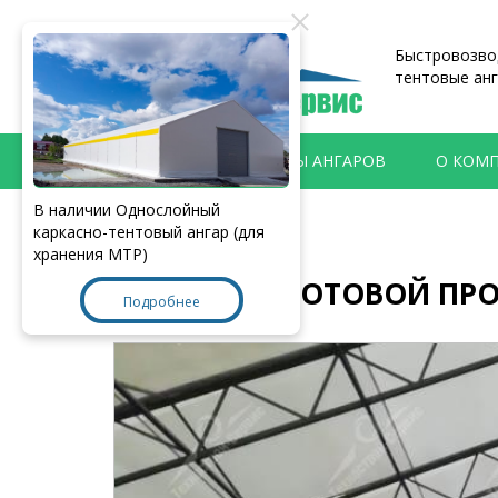
Быстровозвод
тентовые анг
ПРОДУКЦИЯ
ТИПЫ АНГАРОВ
О КОМ
В наличии Однослойный
Главная
>
Наши работы
каркасно-тентовый ангар (для
хранения МТР)
СКЛАД ГОТОВОЙ ПРОД
Подробнее