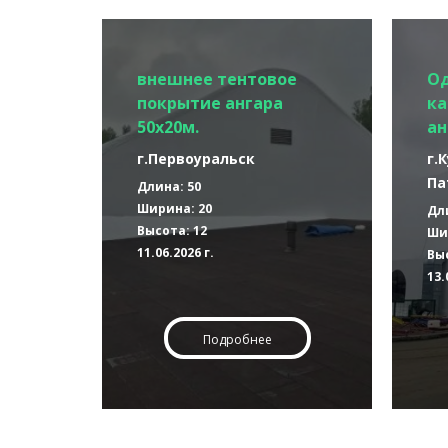
внешнее тентовое
О
покрытие ангара
ка
50х20м.
ан
г.Первоуральск
г.
Па
Длина: 50
Ширина: 20
Дл
Высота: 12
Ши
11.06.2026 г.
Выс
13.
Подробнее