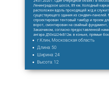
24.01.2020 г. сдан очередной объект в Моско
Ленинградское шоссе, 89 км. Холодный карк
расположен вдоль проходящей ж/д и служи
существующего здания из сэндвич-панелей.
спроектирован тентовый тамбур и проем д
ворот, смонтирован на свайный фундамент,
Заказчиком, согласно предоставленной нам
ангара Д50хШ24хВ12м. в коньке, прямые бок
г.Клин, Московская область
Длина: 50
Ширина: 24
Высота: 12