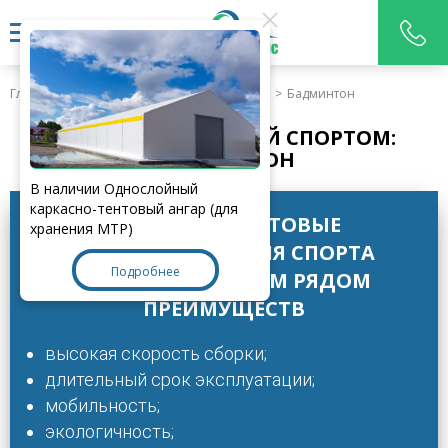
Главная
>
Продукция
>
Ангары для спорта
>
Бадминтон
АНГАР ДЛЯ ЗАНЯТИЙ СПОРТОМ:
БАДМИНТОН
В наличии Однослойный
каркасно-тентовый ангар (для
КАРКАСНО-ТЕНТОВЫЕ
хранения МТР)
КОНСТРУКЦИИ ДЛЯ СПОРТА
Подробнее
ОБЛАДАЮТ ЦЕЛЫМ РЯДОМ
ПРЕИМУЩЕСТВ
высокая скорость сборки;
длительный срок эксплуатации;
мобильность;
экологичность;